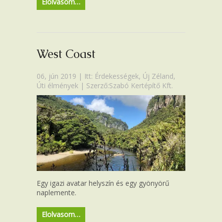
Elolvasom…
West Coast
06, jún 2019 | Itt:
Érdekességek
,
Új Zéland
,
Úti élmények
| Szerző:Szabó Kertépítő Kft.
Egy igazi avatar helyszín és egy gyönyörű
naplemente.
Elolvasom…