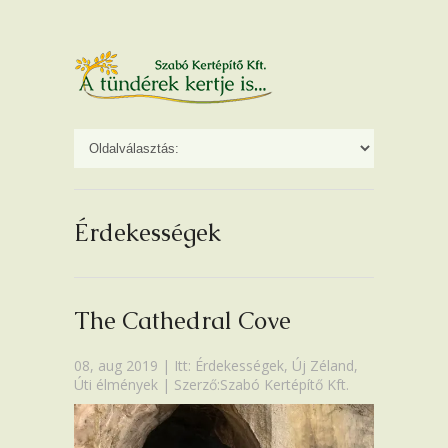
Érdekességek
The Cathedral Cove
08, aug 2019 | Itt:
Érdekességek
,
Új Zéland
,
Úti élmények
| Szerző:Szabó Kertépítő Kft.