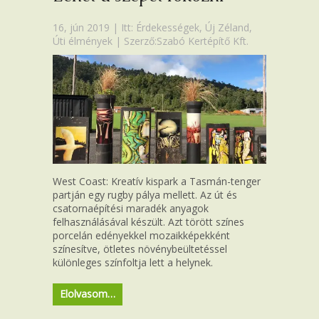
16, jún 2019 | Itt:
Érdekességek
,
Új Zéland
,
Úti élmények
| Szerző:Szabó Kertépítő Kft.
West Coast: Kreatív kispark a Tasmán-tenger
partján egy rugby pálya mellett. Az út és
csatornaépítési maradék anyagok
felhasználásával készült. Azt törött színes
porcelán edényekkel mozaikképekként
színesítve, ötletes növénybeültetéssel
különleges színfoltja lett a helynek.
Elolvasom…