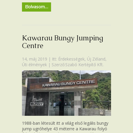
Elolvasom…
Kawarau Bungy Jumping
Centre
14, máj 2019 | Itt:
Érdekességek
,
Új Zéland
,
Úti élmények
| Szerző:Szabó Kertépítő Kft.
1988-ban létesült itt a világ első legális bungy
jump ugróhelye 43 méterre a Kawarau folyó