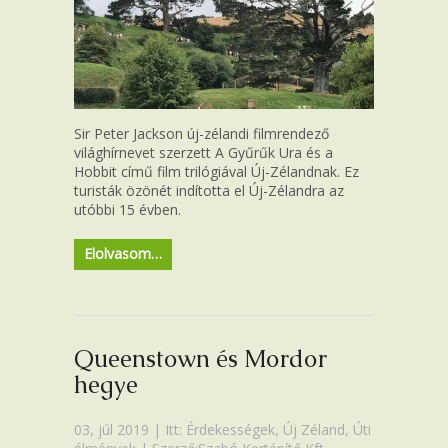
Sir Peter Jackson új-zélandi filmrendező
világhírnevet szerzett A Gyűrűk Ura és a
Hobbit című film trilógiával Új-Zélandnak. Ez
turisták özönét indította el Új-Zélandra az
utóbbi 15 évben.
Elolvasom…
Queenstown és Mordor
hegye
03, júl 2019 | Itt:
Érdekességek
,
Új Zéland
,
Úti