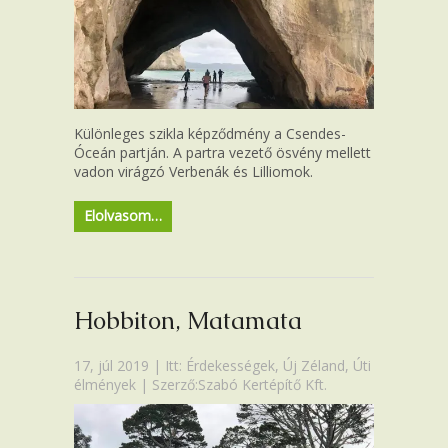
Különleges szikla képződmény a Csendes-
Óceán partján. A partra vezető ösvény mellett
vadon virágzó Verbenák és Lilliomok.
Elolvasom…
Hobbiton, Matamata
17, júl 2019 | Itt:
Érdekességek
,
Új Zéland
,
Úti
élmények
| Szerző:Szabó Kertépítő Kft.