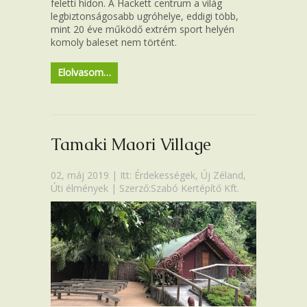
feletti hídon. A Hackett centrum a világ
legbiztonságosabb ugróhelye, eddigi több,
mint 20 éve működő extrém sport helyén
komoly baleset nem történt.
Elolvasom…
Tamaki Maori Village
02, máj 2019 | Itt:
Érdekességek
,
Új Zéland
,
Úti élmények
| Szerző:Szabó Kertépítő Kft.