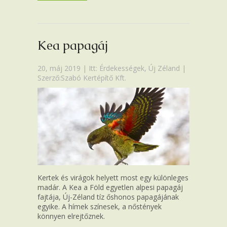
Kea papagáj
20, máj 2019 | Itt:
Érdekességek
,
Új Zéland
|
Szerző:Szabó Kertépítő Kft.
Kertek és virágok helyett most egy különleges
madár. A Kea a Föld egyetlen alpesi papagáj
fajtája, Új-Zéland tíz őshonos papagájának
egyike. A hímek színesek, a nőstények
könnyen elrejtőznek.