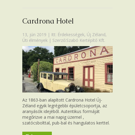
Cardrona Hotel
13, jún 2019 | Itt:
Érdekességek
,
Új Zéland
,
Úti élmények
| Szerző:Szabó Kertépítő Kft.
Az 1863-ban alapított Cardrona Hotel Új-
Zéland egyik legrégebbi épületcsoportja, az
aranyásók idejéből. Autentikus formáját
megőrizve a mai napig üzemel ,
szatócsbolttal, pub-bal és hangulatos kerttel.