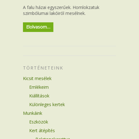
A falu házai egyszerűek. Homlokzatuk
szimbólumai lakóiról mesélnek.
Elolvasom…
TÖRTÉNETEINK
Kicsit mesélek
Emlékeim
Kiállítások
Különleges kertek
Munkáink
Eszközök
Kert átépítés