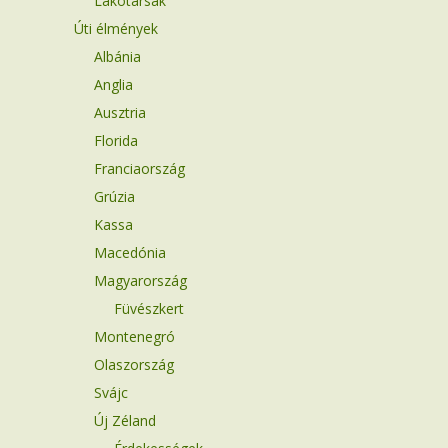
Lakótársak
Úti élmények
Albánia
Anglia
Ausztria
Florida
Franciaország
Grúzia
Kassa
Macedónia
Magyarország
Füvészkert
Montenegró
Olaszország
Svájc
Új Zéland