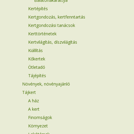
Balatonakarattya
Kertépítés
Kertgondozás, kertfenntartás
Kertgondozási tanácsok
Kerttörténetek
Kertvilágítás, díszvilágítás
Kiállítás
Kőkertek
Ötletadó
Tájépítés
Növények, növényajánló
Tájkert
A ház
A kert
Finomságok
Környezet