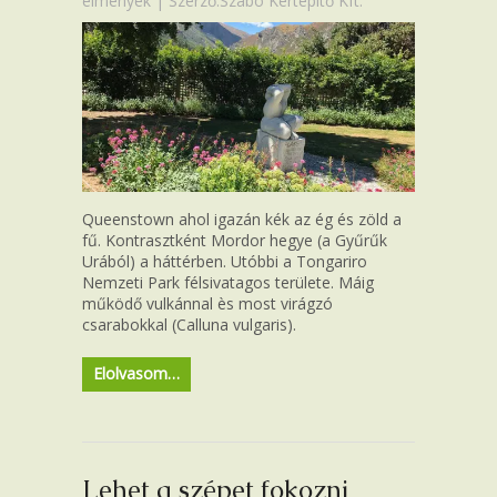
élmények
| Szerző:Szabó Kertépítő Kft.
Queenstown ahol igazán kék az ég és zöld a
fű. Kontrasztként Mordor hegye (a Gyűrűk
Urából) a háttérben. Utóbbi a Tongariro
Nemzeti Park félsivatagos területe. Máig
működő vulkánnal ès most virágzó
csarabokkal (Calluna vulgaris).
Elolvasom…
Lehet a szépet fokozni