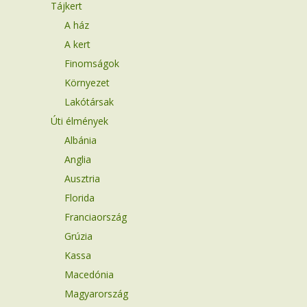
Tájkert
A ház
A kert
Finomságok
Környezet
Lakótársak
Úti élmények
Albánia
Anglia
Ausztria
Florida
Franciaország
Grúzia
Kassa
Macedónia
Magyarország