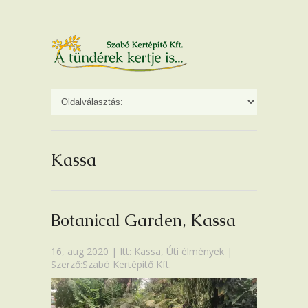
Kassa
Botanical Garden, Kassa
16, aug 2020 | Itt:
Kassa
,
Úti élmények
|
Szerző:Szabó Kertépítő Kft.