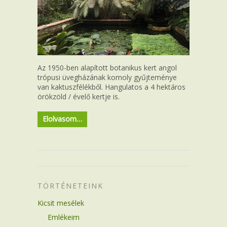
Az 1950-ben alapított botanikus kert angol
trópusi üvegházának komoly gyűjteménye
van kaktuszfélékből. Hangulatos a 4 hektáros
örökzöld / évelő kertje is.
Elolvasom…
TÖRTÉNETEINK
Kicsit mesélek
Emlékeim