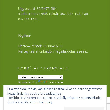
Ügyvezető: 30/9475-564
Iroda, irodavezető, raktár: 30/2047-193, Fax:
84/345-164
Nyitva:
Hétfő—Péntek: 08:00–16:00
Kertépítési munkaidő: megállapodás szerint.
FORDÍTÁS / TRANSLATE
Powered by
Translate
Ez a weboldal cookie-kat (sütiket) használ. A weboldal böngészésével
hozzájárulunk a cookie-k fogadásához.
További részletekért és a cookie-k szabályozásához kattintsunk ide:
Cookie szabályzat
Cookie Policy