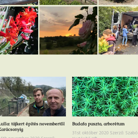
ek a meséből,
Naplemente,
Az iskolakert
ításból, a
napraforgók,
l
aprómorgók
Lulla: tájkert építés novembertől
Budafa puszta, arborétum
Karácsonyig
31st október 2020
Szerző:
Szabó