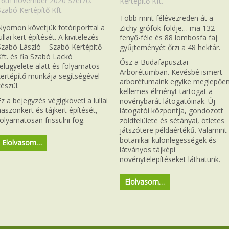
16th november 2020
Szerző:
Kertépítő Kft.
Szabó Kertépítő Kft.
Több mint félévezreden át a
Nyomon követjük fotóriporttal a
Zichy grófok földje… ma 132
ullai kert építését. A kivitelezés
fenyő-féle és 88 lombosfa faj
Szabó László – Szabó Kertépítő
gyűjteményét őrzi a 48 hektár.
Kft. és fia Szabó Lackó
Ősz a Budafapusztai
felügyelete alatt és folyamatos
Arborétumban. Kevésbé ismert
kertépítő munkája segítségével
arborétumaink egyike meglepőe
készül.
kellemes élményt tartogat a
Ez a bejegyzés végigköveti a lullai
növénybarát látogatóinak. Új
haszonkert és tájkert építését,
látogatói központja, gondozott
folyamatosan frissülni fog.
zöldfelülete és sétányai, ötletes
játszótere példaértékű. Valamint
botanikai különlegességek és
Elolvasom…
látványos tájképi
növénytelepítéseket láthatunk.
Elolvasom…