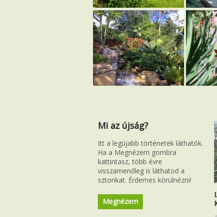
Orlando, közpark
Növény
a gyógy
kertbő
Mi az újság?
Itt a legújabb történetek láthatók.
Ha a Megnézem gombra
kattintasz, több évre
visszamenőleg is láthatod a
sztorikat. Érdemes körülnézni!
Megnézem