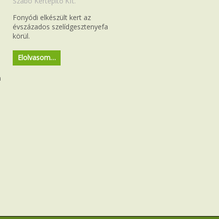
Szabó Kertépítő Kft.
Fonyódi elkészült kert az
évszázados szelídgesztenyefa
körül.
Elolvasom…
n