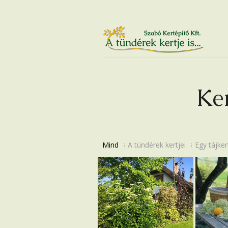
Ker
Mind
A tündérek kertjei
Egy tájker
Kertek: nézzük meg
Lassan
ma!
tájker