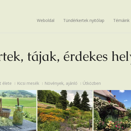
Weboldal
Tündérkertek nyitólap
Témáink
tek, tájak, érdekes he
t élete
Kicsi mesék
Növények, ajánló
Útközben
 készülő
Insel Mainau
Rózsa, rózsa, re
tünk