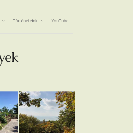
Történeteink
YouTube
lyek
ngeteg
Folly Arborétum,
Badacsonytomaj