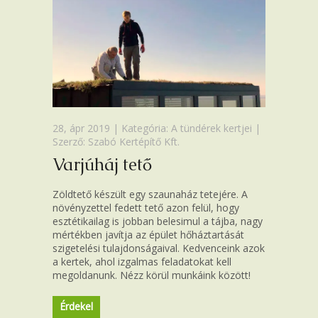
28, ápr 2019 | Kategória:
A tündérek kertjei
|
Szerző: Szabó Kertépítő Kft.
Varjúháj tető
Zöldtető készült egy szaunaház tetejére. A
növényzettel fedett tető azon felül, hogy
esztétikailag is jobban belesimul a tájba, nagy
mértékben javítja az épület hőháztartását
szigetelési tulajdonságaival. Kedvenceink azok
a kertek, ahol izgalmas feladatokat kell
megoldanunk. Nézz körül munkáink között!
Érdekel