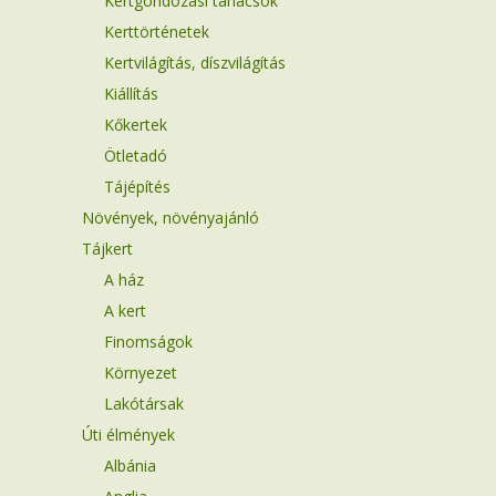
Kertgondozási tanácsok
Kerttörténetek
Kertvilágítás, díszvilágítás
Kiállítás
Kőkertek
Ötletadó
Tájépítés
Növények, növényajánló
Tájkert
A ház
A kert
Finomságok
Környezet
Lakótársak
Úti élmények
Albánia