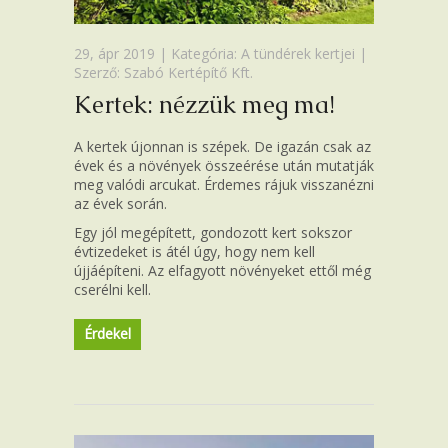
29, ápr 2019 | Kategória:
A tündérek kertjei
|
Szerző: Szabó Kertépítő Kft.
Kertek: nézzük meg ma!
A kertek újonnan is szépek. De igazán csak az
évek és a növények összeérése után mutatják
meg valódi arcukat. Érdemes rájuk visszanézni
az évek során.
Egy jól megépített, gondozott kert sokszor
évtizedeket is átél úgy, hogy nem kell
újjáépíteni. Az elfagyott növényeket ettől még
cserélni kell.
Érdekel