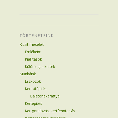
TÖRTÉNETEINK
Kicsit mesélek
Emlékeim
Kiállítások
Különleges kertek
Munkáink
Eszközök
Kert átépítés
Balatonakarattya
Kertépítés
Kertgondozás, kertfenntartás