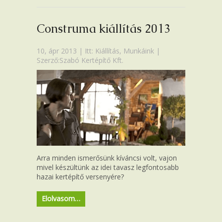
Construma kiállítás 2013
10, ápr 2013 | Itt:
Kiállítás
,
Munkáink
|
Szerző:Szabó Kertépítő Kft.
Arra minden ismerősünk kíváncsi volt, vajon
mivel készültünk az idei tavasz legfontosabb
hazai kertépítő versenyére?
Elolvasom…