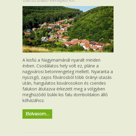
Szerző:Szabó Kertépítő Kft.
A kisfiú a Nagymamánál nyaralt minden
évben. Csodálatos hely volt ez, pláne a
nagyvárosi betonrengeteg mellett. Nyaranta a
nyüzsgő, zajos fővárosból több órányi utazás
után, hangulatos kisvárosokon és csendes
falukon átutazva érkezett meg a völgyben
meghúzódó bükki kis falu domboldalon álló
kőházához.
Elolvasom…