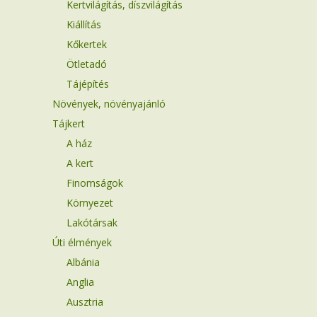
Kertvilágítás, díszvilágítás
Kiállítás
Kőkertek
Ötletadó
Tájépítés
Növények, növényajánló
Tájkert
A ház
A kert
Finomságok
Környezet
Lakótársak
Úti élmények
Albánia
Anglia
Ausztria