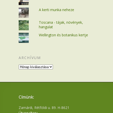
A kerti munka neheze
Toscana - tájak, növények,
hangulat
Wellington és botanikus kertje
ARCHÍVUM
Archívum
Címünk:
Zamárdi, Rétföldi u. 89. H-8621
Útvonalterv