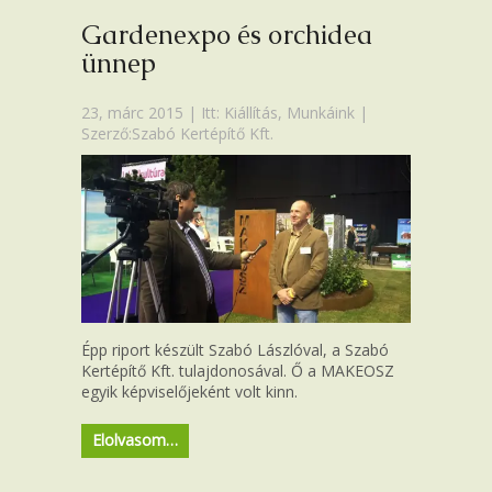
Gardenexpo és orchidea
ünnep
23, márc 2015 | Itt:
Kiállítás
,
Munkáink
|
Szerző:Szabó Kertépítő Kft.
Épp riport készült Szabó Lászlóval, a Szabó
Kertépítő Kft. tulajdonosával. Ő a MAKEOSZ
egyik képviselőjeként volt kinn.
Elolvasom…