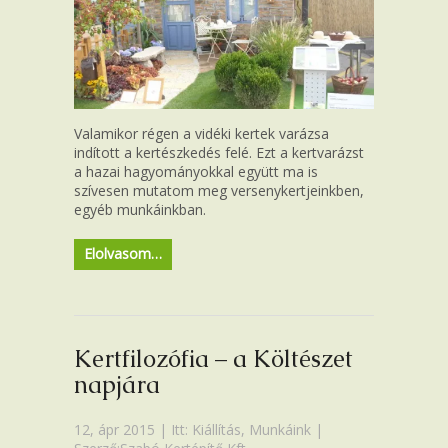
Valamikor régen a vidéki kertek varázsa
indított a kertészkedés felé. Ezt a kertvarázst
a hazai hagyományokkal együtt ma is
szívesen mutatom meg versenykertjeinkben,
egyéb munkáinkban.
Elolvasom…
Kertfilozófia – a Költészet
napjára
12, ápr 2015 | Itt:
Kiállítás
,
Munkáink
|