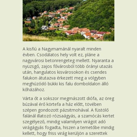
A kisfiú a Nagymamánál nyaralt minden
évben. Csodálatos hely volt ez, pláne a
nagyvárosi betonrengeteg mellett. Nyaranta a
nyüzsgő, zajos fővárosból több órányi utazás
után, hangulatos kisvárosokon és csendes
falukon átutazva érkezett meg a völgyben
meghúzódó bükki kis falu domboldalon álló
kőházához.
Várta őt a sokszor megmászott diófa, az öreg
búzával érő körtefa a ház előtt, tövében
szépen gondozott pázsitmohával. A füstölő
falánál illatozó rózsaágyás, a szamócás kertet
szegélyező, mindig valamilyen virágot adó
virágágyás fogadta, hiszen a temetőbe mindig
kellett, hogy friss virág kerüljön a szerettek