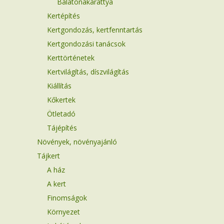
Balatonakarattya
Kertépítés
Kertgondozás, kertfenntartás
Kertgondozási tanácsok
Kerttörténetek
Kertvilágítás, díszvilágítás
Kiállítás
Kőkertek
Ötletadó
Tájépítés
Növények, növényajánló
Tájkert
A ház
A kert
Finomságok
Környezet