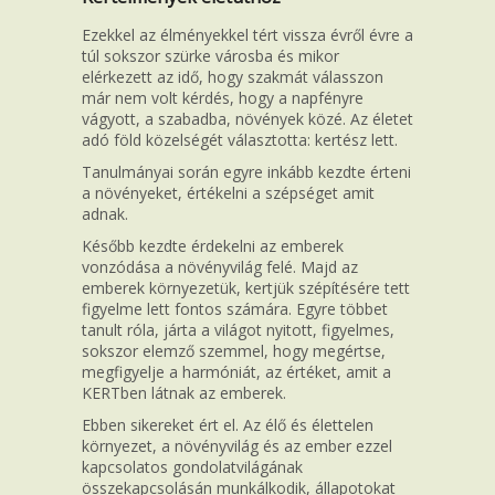
Ezekkel az élményekkel tért vissza évről évre a
túl sokszor szürke városba és mikor
elérkezett az idő, hogy szakmát válasszon
már nem volt kérdés, hogy a napfényre
vágyott, a szabadba, növények közé. Az életet
adó föld közelségét választotta: kertész lett.
Tanulmányai során egyre inkább kezdte érteni
a növényeket, értékelni a szépséget amit
adnak.
Később kezdte érdekelni az emberek
vonzódása a növényvilág felé. Majd az
emberek környezetük, kertjük szépítésére tett
figyelme lett fontos számára. Egyre többet
tanult róla, járta a világot nyitott, figyelmes,
sokszor elemző szemmel, hogy megértse,
megfigyelje a harmóniát, az értéket, amit a
KERTben látnak az emberek.
Ebben sikereket ért el. Az élő és élettelen
környezet, a növényvilág és az ember ezzel
kapcsolatos gondolatvilágának
összekapcsolásán munkálkodik, állapotokat