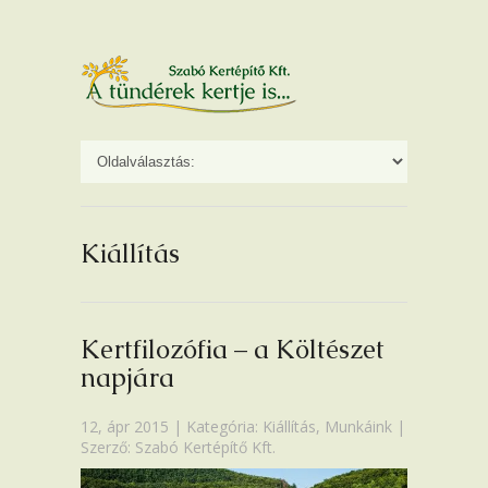
Kiállítás
Kertfilozófia – a Költészet
napjára
12, ápr 2015 | Kategória:
Kiállítás
,
Munkáink
|
Szerző: Szabó Kertépítő Kft.