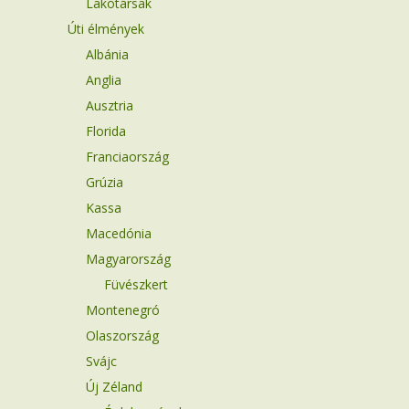
Lakótársak
Úti élmények
Albánia
Anglia
Ausztria
Florida
Franciaország
Grúzia
Kassa
Macedónia
Magyarország
Füvészkert
Montenegró
Olaszország
Svájc
Új Zéland