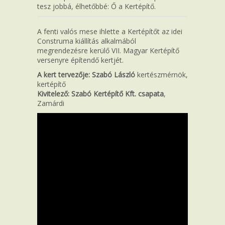
tesz jobbá, élhetőbbé: Ő a Kertépítő.
A fenti valós mese ihlette a Kertépítőt az idei
Construma kiállítás alkalmából
megrendezésre kerülő VII. Magyar Kertépítő
versenyre építendő kertjét.
A kert tervezője: Szabó László
kertészmérnök,
kertépítő
Kivitelező: Szabó Kertépítő Kft. csapata
,
Zamárdi