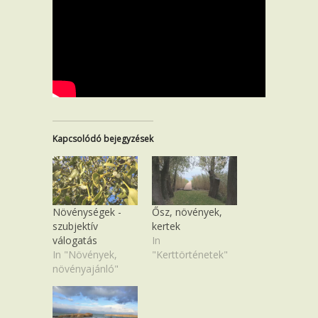
Kapcsolódó bejegyzések
Növénységek -
Ősz, növények,
szubjektív
kertek
válogatás
In
In "Növények,
"Kerttörténetek"
növényajánló"