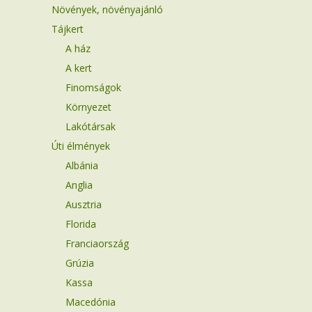
Növények, növényajánló
Tájkert
A ház
A kert
Finomságok
Környezet
Lakótársak
Úti élmények
Albánia
Anglia
Ausztria
Florida
Franciaország
Grúzia
Kassa
Macedónia