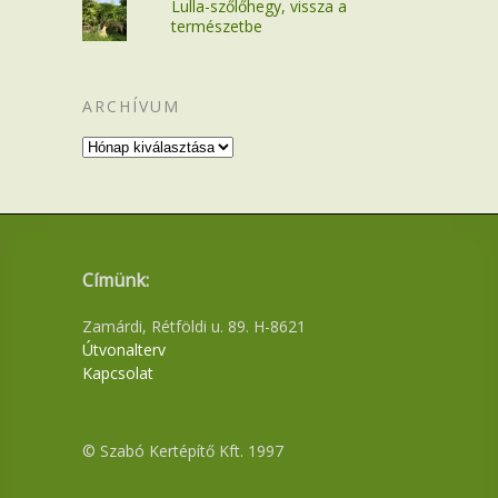
Lulla-szőlőhegy, vissza a
természetbe
ARCHÍVUM
Archívum
Címünk:
Zamárdi, Rétföldi u. 89. H-8621
Útvonalterv
Kapcsolat
© Szabó Kertépítő Kft. 1997