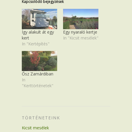
Kapcsolódó bejegyzések
Így alakult át egy
Egy nyaraló kertje
kert
In "Kicsit mesélek"
In "Kertépítés"
Ősz Zamárdiban
In
"Kerttörténetek"
TÖRTÉNETEINK
Kicsit mesélek