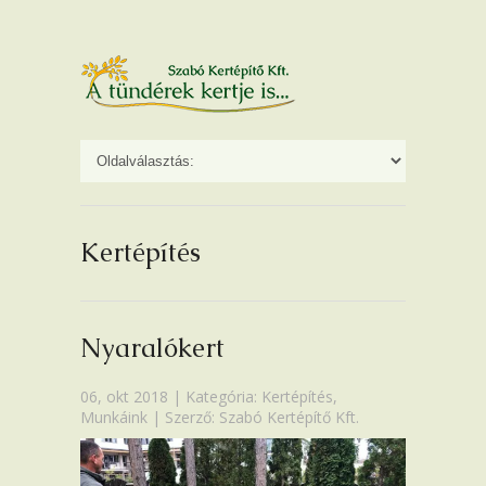
Kertépítés
Nyaralókert
06, okt 2018 | Kategória:
Kertépítés
,
Munkáink
| Szerző: Szabó Kertépítő Kft.