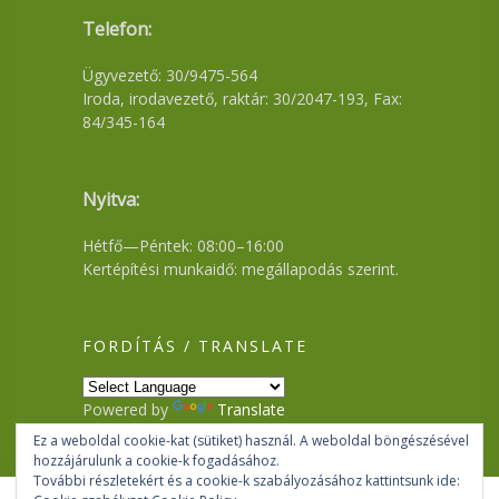
Telefon:
Ügyvezető: 30/9475-564
Iroda, irodavezető, raktár: 30/2047-193, Fax:
84/345-164
Nyitva:
Hétfő—Péntek: 08:00–16:00
Kertépítési munkaidő: megállapodás szerint.
FORDÍTÁS / TRANSLATE
Powered by
Translate
Ez a weboldal cookie-kat (sütiket) használ. A weboldal böngészésével
hozzájárulunk a cookie-k fogadásához.
További részletekért és a cookie-k szabályozásához kattintsunk ide: