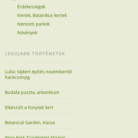
Érdekességek
Kertek, Botanikus kertek
Nemzeti parkok
Növények
LEGÚJABB TÖRTÉNETEK
Lulla: tájkert építés novembertől
Karácsonyig
Budafa puszta, arborétum
Elkészült a Fonyódi kert
Botanical Garden, Kassa
Wow Park Tündérkert Miskolc