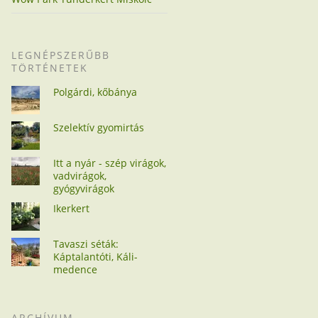
LEGNÉPSZERŰBB
TÖRTÉNETEK
Polgárdi, kőbánya
Szelektív gyomirtás
Itt a nyár - szép virágok,
vadvirágok,
gyógyvirágok
Ikerkert
Tavaszi séták:
Káptalantóti, Káli-
medence
ARCHÍVUM