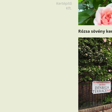
Kertépítő
Kft.
Rózsa sövény
ker