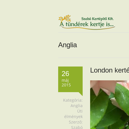
Anglia
London kert
26
máj
2015
Kategória:
Anglia
Úti
élmények
Szerző:
Szabó