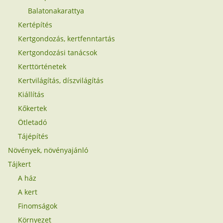
Balatonakarattya
Kertépítés
Kertgondozás, kertfenntartás
Kertgondozási tanácsok
Kerttörténetek
Kertvilágítás, díszvilágítás
Kiállítás
Kőkertek
Ötletadó
Tájépítés
Növények, növényajánló
Tájkert
A ház
A kert
Finomságok
Környezet