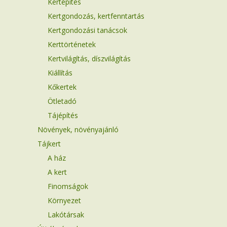
Kertépítés
Kertgondozás, kertfenntartás
Kertgondozási tanácsok
Kerttörténetek
Kertvilágítás, díszvilágítás
Kiállítás
Kőkertek
Ötletadó
Tájépítés
Növények, növényajánló
Tájkert
A ház
A kert
Finomságok
Környezet
Lakótársak