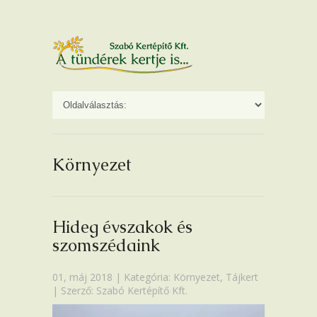
Környezet
Hideg évszakok és
szomszédaink
01, máj 2018 | Kategória:
Környezet
,
Tájkert
| Szerző: Szabó Kertépítő Kft.