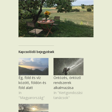
Kapcsolódó bejegyzések
Ég, föld és víz
Öntözés, öntöző
között, földön és
rendszerek
föld alatt
alkalmazása
In
In "Kertgondozási
"Magyarország"
tanácsok"