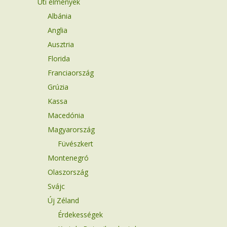
Úti élmények
Albánia
Anglia
Ausztria
Florida
Franciaország
Grúzia
Kassa
Macedónia
Magyarország
Füvészkert
Montenegró
Olaszország
Svájc
Új Zéland
Érdekességek