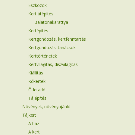
Eszközök
Kert átépítés
Balatonakarattya
Kertépítés
Kertgondozás, kertfenntartás
Kertgondozási tanácsok
Kerttörténetek
Kertvilágítás, díszvilágítás
Kiállítás
Kőkertek
Ötletadó
Tájépítés
Növények, növényajánló
Tájkert
A ház
A kert