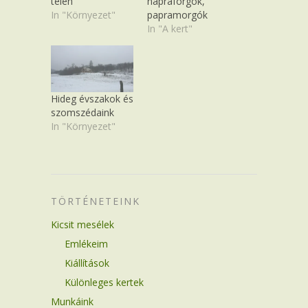
télen
napraforgók,
In "Környezet"
papramorgók
In "A kert"
Hideg évszakok és
szomszédaink
In "Környezet"
TÖRTÉNETEINK
Kicsit mesélek
Emlékeim
Kiállítások
Különleges kertek
Munkáink