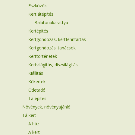
Eszközök
Kert átépítés
Balatonakarattya
Kertépítés
Kertgondozás, kertfenntartás
Kertgondozási tanácsok
Kerttörténetek
Kertvilágítás, díszvilágítás
Kiállítás
Kőkertek
Ötletadó
Tájépítés
Növények, növényajánló
Tájkert
A ház
A kert