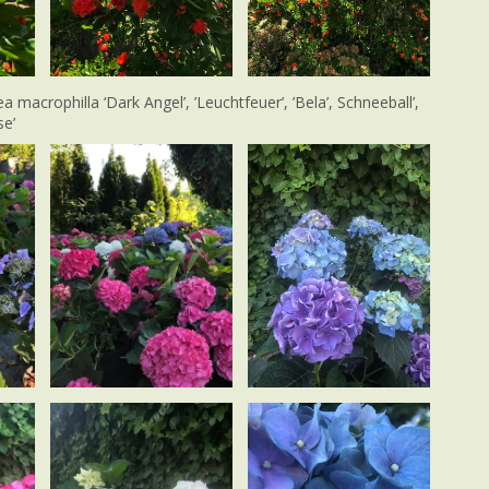
 macrophilla ‘Dark Angel’, ’Leuchtfeuer’, ’Bela’, Schneeball’,
se’