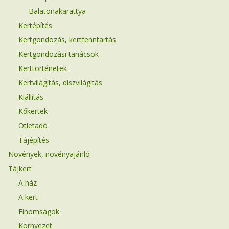
Balatonakarattya
Kertépítés
Kertgondozás, kertfenntartás
Kertgondozási tanácsok
Kerttörténetek
Kertvilágítás, díszvilágítás
Kiállítás
Kőkertek
Ötletadó
Tájépítés
Növények, növényajánló
Tájkert
A ház
A kert
Finomságok
Környezet