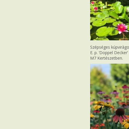
Szépséges kúpviràgok
E. p. ‘Doppel Decker’
M7 Kertészetben.