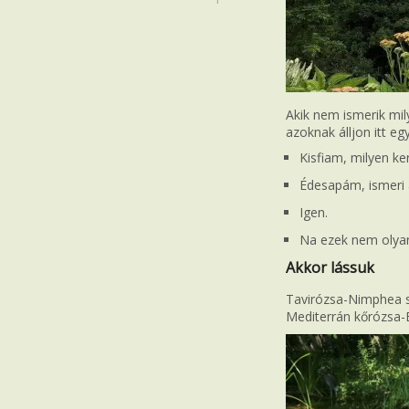
Akik nem ismerik mil
azoknak álljon itt egy
Kisfiam, milyen ker
Édesapám, ismeri 
Igen.
Na ezek nem olya
Akkor lássuk
Tavirózsa-Nimphea sp
Mediterrán kőrózsa-