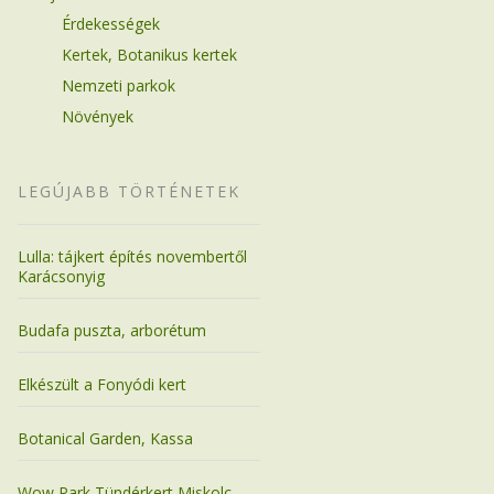
Érdekességek
Kertek, Botanikus kertek
Nemzeti parkok
Növények
LEGÚJABB TÖRTÉNETEK
Lulla: tájkert építés novembertől
Karácsonyig
Budafa puszta, arborétum
Elkészült a Fonyódi kert
Botanical Garden, Kassa
Wow Park Tündérkert Miskolc