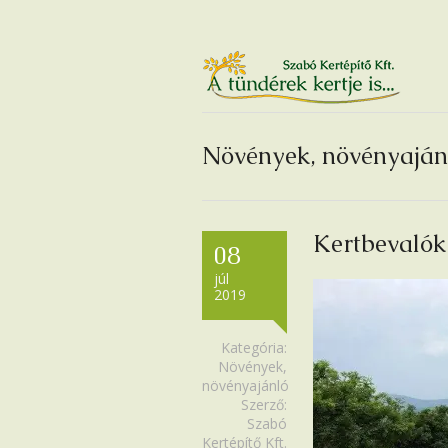
Növények, növényaján
Kertbevalók
08
júl
2019
Kategória:
Növények,
növényajánló
Szerző:
Szabó
Kertépítő Kft.