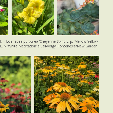
 – Echinacea purpurea ‘Cheyenne Spirit’ E. p. ‘Mellow Yellow’
 E. p. ‘White Meditation’ a váli-völgyi Fontenesia/New Garden