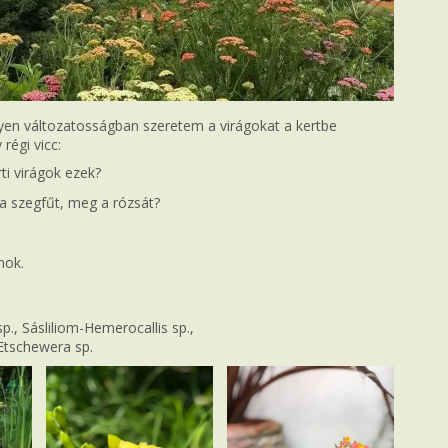
yen változatosságban szeretem a virágokat a kertbe
 régi vicc:
ti virágok ezek?
a szegfűt, meg a rózsát?
nok.
., Sásliliom-Hemerocallis sp.,
Etschewera sp.