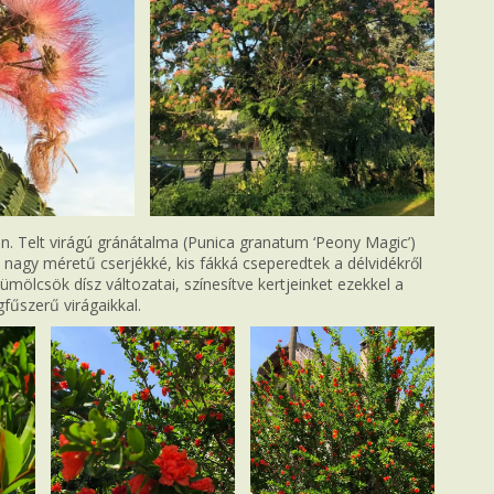
. Telt virágú gránátalma (Punica granatum ‘Peony Magic’)
 nagy méretű cserjékké, kis fákká cseperedtek a délvidékről
mölcsök dísz változatai, színesítve kertjeinket ezekkel a
fűszerű virágaikkal.