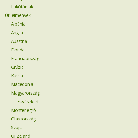
Lakótársak
Úti élmények
Albánia
Anglia
Ausztria
Florida
Franciaország
Grúzia
Kassa
Macedónia
Magyarország
Füvészkert
Montenegró
Olaszország
Svájc
Új Zéland