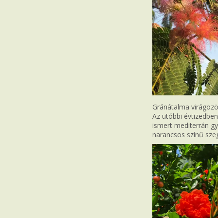
Gránátalma virágözön
Az utóbbi évtizedben
ismert mediterrán gyü
narancsos színű szeg