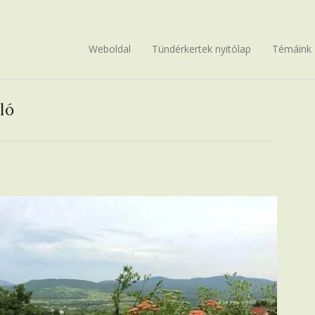
Weboldal
Tündérkertek nyitólap
Témáink
ló