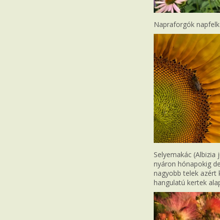
Napraforgók napfelk
Selyemakác (Albizia 
nyáron hónapokig dek
nagyobb telek azért 
hangulatú kertek al