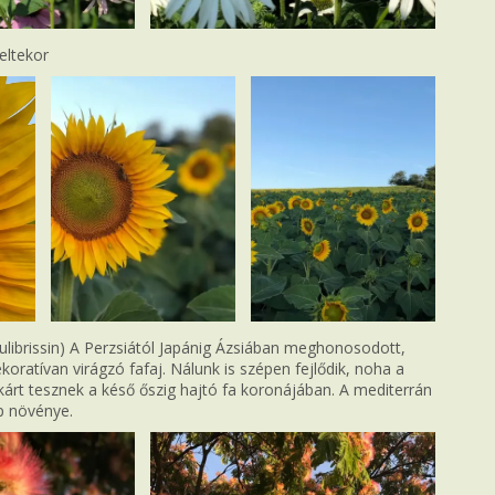
eltekor
julibrissin) A Perzsiától Japánig Ázsiában meghonosodott,
oratívan virágzó fafaj. Nálunk is szépen fejlődik, noha a
kárt tesznek a késő őszig hajtó fa koronájában. A mediterrán
ap növénye.