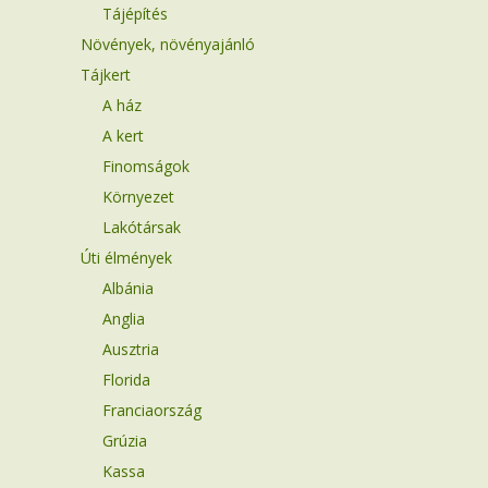
Tájépítés
Növények, növényajánló
Tájkert
A ház
A kert
Finomságok
Környezet
Lakótársak
Úti élmények
Albánia
Anglia
Ausztria
Florida
Franciaország
Grúzia
Kassa