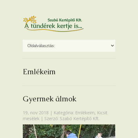
Emlékeim
Gyermek álmok
19, nov 2018 | Kategória:
Emlékeim
,
Kicsit
mesélek
| Szerző: Szabó Kertépítő Kft.