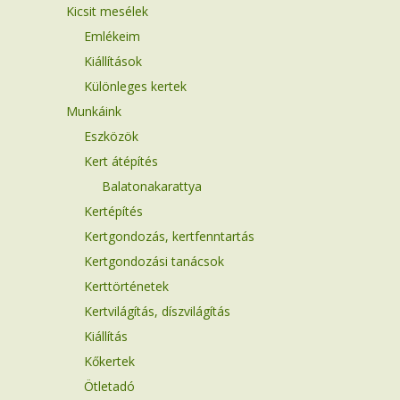
Kicsit mesélek
Emlékeim
Kiállítások
Különleges kertek
Munkáink
Eszközök
Kert átépítés
Balatonakarattya
Kertépítés
Kertgondozás, kertfenntartás
Kertgondozási tanácsok
Kerttörténetek
Kertvilágítás, díszvilágítás
Kiállítás
Kőkertek
Ötletadó