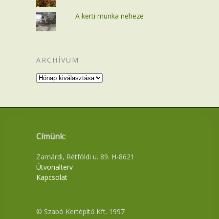
A kerti munka neheze
ARCHÍVUM
Archívum
Címünk:
Zamárdi, Rétföldi u. 89. H-8621
Útvonalterv
Kapcsolat
© Szabó Kertépítő Kft. 1997