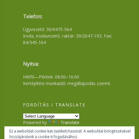
Telefon:
Ügyvezető: 30/9475-564
Iroda, irodavezető, raktár: 30/2047-193, Fax:
84/345-164
Nyitva:
Hétfő—Péntek: 08:00–16:00
Kertépítési munkaidő: megállapodás szerint.
FORDÍTÁS / TRANSLATE
Powered by
Translate
Ez a weboldal cookie-kat (sütiket) használ. A weboldal böngészésével
hozzájárulunk a cookie-k fogadásához.