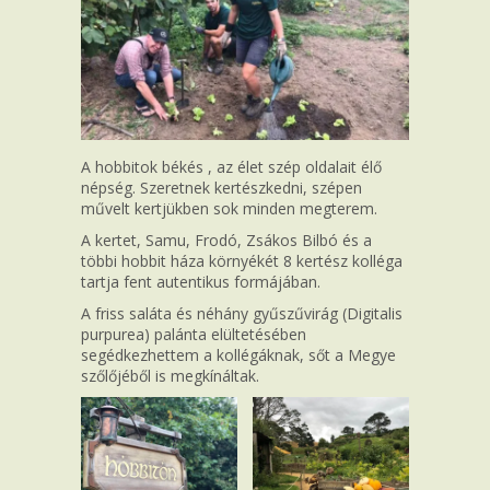
A hobbitok békés , az élet szép oldalait élő
népség. Szeretnek kertészkedni, szépen
művelt kertjükben sok minden megterem.
A kertet, Samu, Frodó, Zsákos Bilbó és a
többi hobbit háza környékét 8 kertész kolléga
tartja fent autentikus formájában.
A friss saláta és néhány gyűszűvirág (Digitalis
purpurea) palánta elültetésében
segédkezhettem a kollégáknak, sőt a Megye
szőlőjéből is megkínáltak.