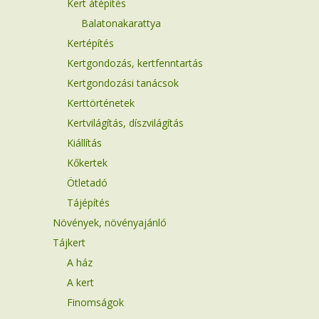
Kert átépítés
Balatonakarattya
Kertépítés
Kertgondozás, kertfenntartás
Kertgondozási tanácsok
Kerttörténetek
Kertvilágítás, díszvilágítás
Kiállítás
Kőkertek
Ötletadó
Tájépítés
Növények, növényajánló
Tájkert
A ház
A kert
Finomságok