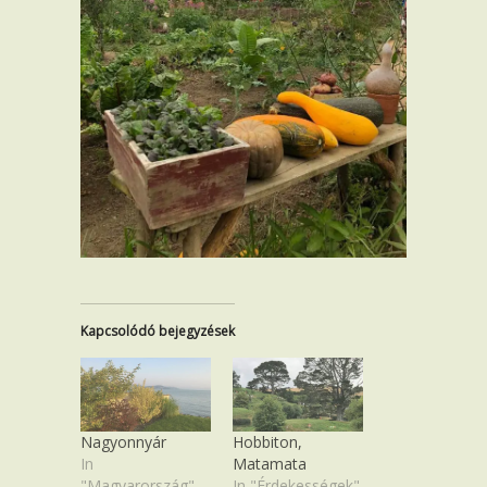
Kapcsolódó bejegyzések
Nagyonnyár
Hobbiton,
In
Matamata
"Magyarország"
In "Érdekességek"